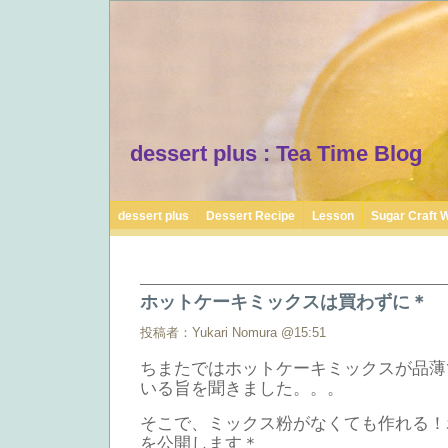
dessert plus : Tea Time Blog
dessert plus
Dessert Recipe
Lesson
Sugar Craft 
ホットケーキミックスは買わずに＊
投稿者：Yukari Nomura @15:51
ちまたではホットケーキミックスが品薄
いる旨を聞きました。。。
そこで、ミックス粉がなくても作れる！
を公開します＊