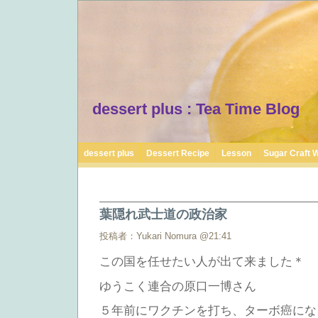
dessert plus : Tea Time Blog
dessert plus
Dessert Recipe
Lesson
Sugar Craft 
葉隠れ武士道の政治家
投稿者：Yukari Nomura @21:41
この国を任せたい人が出て来ました＊
ゆうこく連合の原口一博さん
５年前にワクチンを打ち、ターボ癌にな