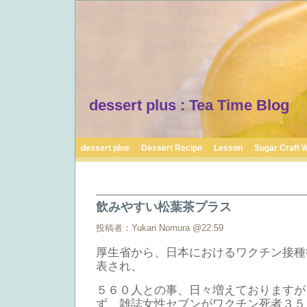
dessert plus : Tea Time Blog
dessert plus
Dessert Recipe
Lesson
Sugar Craft 
飲みやすい松葉茶プラス
投稿者：Yukari Nomura @22:59
厚生省から、日本におけるワクチン接種
表され、
５６０人との事、日々増えておりますが
ず、雑誌女性セブンがワクチン死者３５