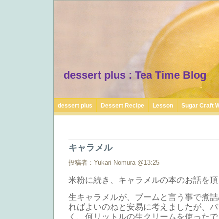
dessert plus : Tea Time Blog
dessert plus
Dessert Recipe
Lesson
Sugar Craft 
キャラメル
投稿者：Yukari Nomura @13:25
米粉に続き、キャラメルの本のお話を頂
生キャラメルが、ブームと言う事で煮詰
ればよいのねと安易に考えましたが、バ
く、何リットルの生クリームを使ったで