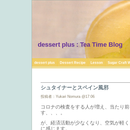
dessert plus : Tea Time Blog
dessert plus
Dessert Recipe
Lesson
Sugar Craft 
シュタイナーとスペイン風邪
投稿者：Yukari Nomura @17:06
コロナの検査をする人が増え、当たり前
す、、、。
が、経済活動が少なくなり、空気が軽く
に感じます。