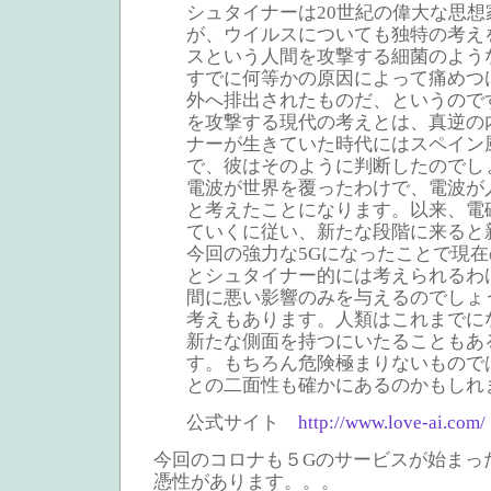
シュタイナーは20世紀の偉大な思
が、ウイルスについても独特の考え
スという人間を攻撃する細菌のよう
すでに何等かの原因によって痛めつ
外へ排出されたものだ、というので
を攻撃する現代の考えとは、真逆の
ナーが生きていた時代にはスペイン
で、彼はそのように判断したのでし
電波が世界を覆ったわけで、電波が
と考えたことになります。以来、電
ていくに従い、新たな段階に来ると
今回の強力な5Gになったことで現
とシュタイナー的には考えられるわ
間に悪い影響のみを与えるのでしょ
考えもあります。人類はこれまでに
新たな側面を持つにいたることもあ
す。もちろん危険極まりないもので
との二面性も確かにあるのかもしれ
公式サイト
http://www.love-ai.com/
今回のコロナも５Gのサービスが始まっ
憑性があります。。。