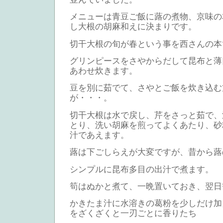
メニューは青豆ご飯に蕗の煮物、京味の
し大根の胡麻和えに決まりです。
切干大根の旬が春という事を西さんの本
グリンピースをさやからだして昆布と薄
あわせ炊きます。
豆を別に茹でて、さやとご飯を炊き込む
が・・・。
切干大根は水で戻し、芹をさっと茹で、
とり、洗い胡麻を煎ってよくあたり、砂
汁であえます。
蕗は下ごしらえが大変ですが、昔から蕗
シンプルに昆布多目の出汁で煮ます。
筍はぬかと煮て、一晩置いておき、翌日
かきたま汁に水溶きの葛粉を少しだけ加
をざくざくと一刃ごとに香りたち