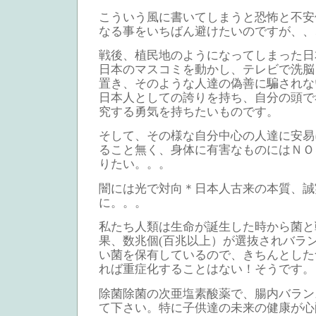
こういう風に書いてしまうと恐怖と不安
なる事をいちばん避けたいのですが、、
戦後、植民地のようになってしまった日
日本のマスコミを動かし、テレビで洗脳
置き、そのような人達の偽善に騙されな
日本人としての誇りを持ち、自分の頭で
究する勇気を持ちたいものです。
そして、その様な自分中心の人達に安易
ること無く、身体に有害なものにはＮＯ
りたい。。。
闇には光で対向＊日本人古来の本質、誠
に。。。
私たち人類は生命が誕生した時から菌と
果、数兆個(百兆以上）が選抜されバラ
い菌を保有しているので、きちんとした
れば重症化することはない！そうです。
除菌除菌の次亜塩素酸薬で、腸内バラン
て下さい。特に子供達の未来の健康が心